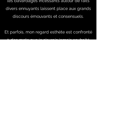
les bavardages incessants autour de faits
divers ennuyants laissent place aux grands
discours émouvants et consensuels.
Et parfois, mon regard esthète est confronté
à des mots que je n’aurais jamais souhaité
voir. « Il faut les envoyer à l’abattoir », ai-je
entendu une fois ; ou bien encore : « Ce sont
des chiens sans âme, aucune psychologie ne
pourra justifier leurs actes barbares. » Je vous
le dis, mes oreilles et mes yeux assistent,
impuissants, à un effroyable élan totalitaire –
Vladimir me semble bien précieux, tout à
coup.
Je me refuse, aujourd’hui plus qu’hier, à entrer
dans un jeu politique qui, à mon sens, n’a
aucunement sa place dans la sphère